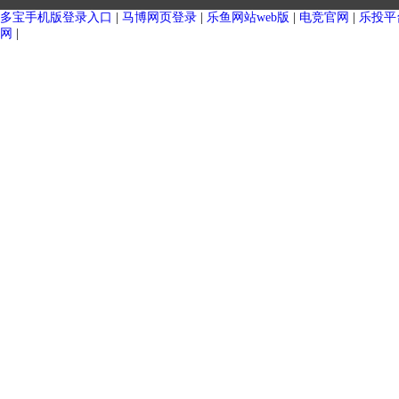
杀菌釜 （单层罐）
大型户外奶仓（单层）
多宝手机版登录入口
|
马博网页登录
|
乐鱼网站web版
|
电竞官网
|
乐投平
网
|
大型户外奶仓 （保温罐）
发酵罐（单层）
萃取罐（单层）
自冷储奶罐（单层）