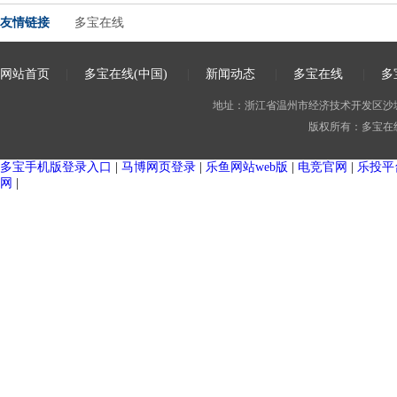
友情链接
多宝在线
网站首页
|
多宝在线(中国)
|
新闻动态
|
多宝在线
|
多
地址：浙江省温州市经济技术开发区沙城街道
版权所有：多宝在
杀菌釜 （单层罐）
大型户外奶仓（单层）
多宝手机版登录入口
|
马博网页登录
|
乐鱼网站web版
|
电竞官网
|
乐投平
网
|
大型户外奶仓 （保温罐）
发酵罐（单层）