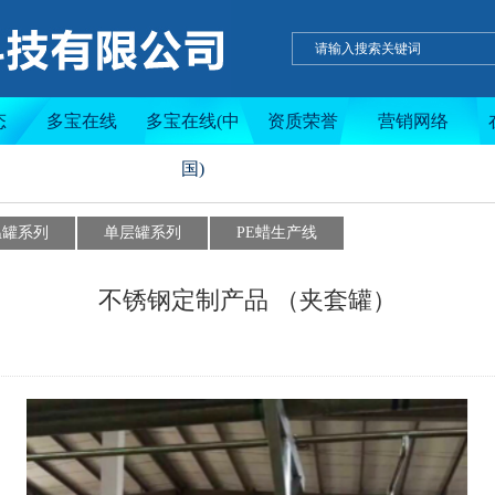
温罐系列
单层罐系列
PE蜡生
态
多宝在线
多宝在线(中
资质荣誉
营销网络
国)
温罐系列
单层罐系列
PE蜡生产线
不锈钢定制产品 （夹套罐）