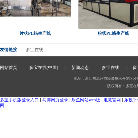
片状PE蜡生产线
粉状PE蜡生产线
友情链接
多宝在线
网站首页
|
多宝在线(中国)
|
新闻动态
|
多宝在线
|
多
地址：浙江省温州市经济技术开发区沙城街道
版权所有：多宝在
杀菌釜 （单层罐）
大型户外奶仓（单层）
多宝手机版登录入口
|
马博网页登录
|
乐鱼网站web版
|
电竞官网
|
乐投平
网
|