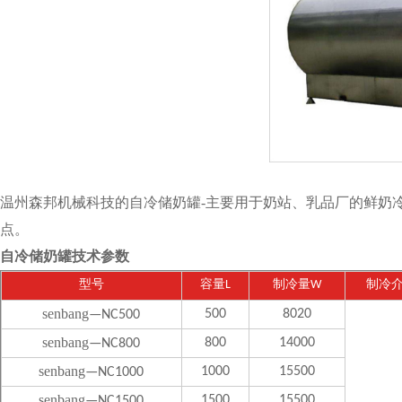
温州
森邦机械科技的自冷储奶罐
-主要用于奶站、乳品厂的鲜奶
点。
自冷储奶罐技术参数
型号
容量
L
制冷量
W
制冷
senbang
500
8020
—NC500
senbang
800
14000
—NC800
senbang
1000
15500
—NC1000
senbang
1500
15500
—NC1500