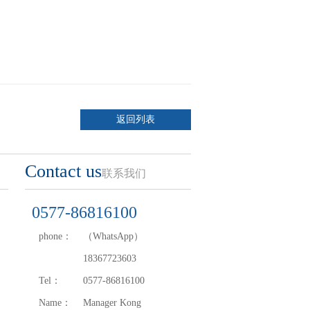
返回列表
Contact us
联系我们
0577-86816100
phone：
（WhatsApp）
18367723603
Tel：
0577-86816100
Name：
Manager Kong