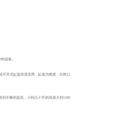
少的设备。
线可开式缸盖供清洗用，缸底为锥度，出料口
得到不断的提高，小到几十升的容器大到
1200