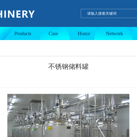
ulation tank
Single-layer tank
PE wax product
Products
Case
Honor
Network
不锈钢储料罐