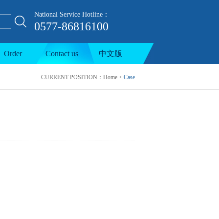
National Service Hotline：
0577-86816100
ion line
Order
Contact us
中文版
CURRENT POSITION：
Home
>
Case