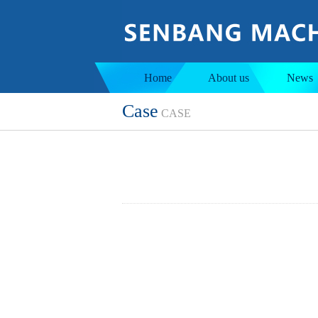
Jacketed tank
Ins
Home
About us
News
Case
CASE